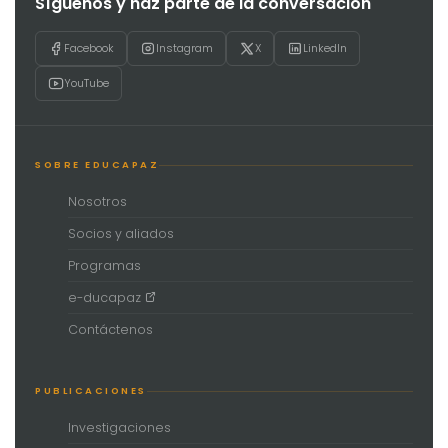
Síguenos y haz parte de la conversación
Facebook
Instagram
X
LinkedIn
YouTube
SOBRE EDUCAPAZ
Nosotros
Socios y aliados
Programas
e-ducapaz
Contáctenos
PUBLICACIONES
Investigaciones