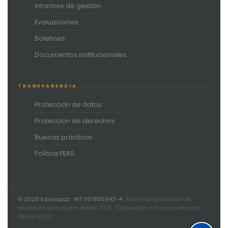
Informes de gestión
Evaluaciones
Boletines
Documentos institucionales
TRANSPARENCIA
Protección de datos
Protección de derechos
Buenas prácticas
Política PEAS
© 2026 Educapaz · NIT 901805943-4
· Movimiento nacional de
educación para la paz desde 2016 · Corporación sin ánimo de lucro
desde 2023