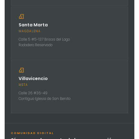
Santa Marta
MAGDALENA
Calle 5 #5-137 Brisas del Lago
Rodadero Reservado
Villavicencio
META
Calle 26 #36-49
Contiguo Iglesia de San Benito
COMUNIDAD DIGITAL