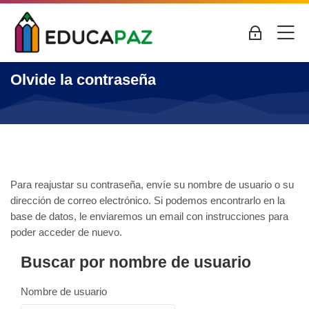
Skip to navigation
Skip to login form
Saltar al contenido principal
Skip to accessibility options
Skip to footer
Skip accessibility options
M
Acceder
Olvide la contraseña
Para reajustar su contraseña, envíe su nombre de usuario o su
dirección de correo electrónico. Si podemos encontrarlo en la
base de datos, le enviaremos un email con instrucciones para
poder acceder de nuevo.
Buscar por nombre de usuario
Nombre de usuario